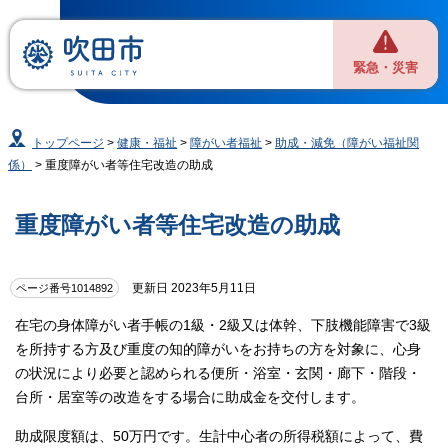
緊急・災害
トップページ
>
健康・福祉
>
障がい者福祉
>
助成・減免（障がい福祉関
係）
> 重度障がい者等住宅改造の助成
重度障がい者等住宅改造の助成
更新日 2023年5月11日
ページ番号1014892
在宅の身体障がい者手帳の1級・2級又は体幹、下肢機能障害で3級
を所持する方及び重度の知的障がいをお持ちの方を対象に、心身
の状況により必要と認められる便所・浴室・玄関・廊下・階段・
台所・居室等の改造をする場合に助成金を交付します。
助成限度額は、50万円です。生計中心者の所得税額によって、費