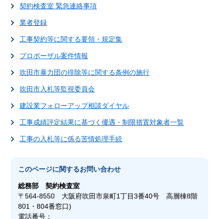
契約検査室 緊急連絡事項
業者登録
工事契約等に関する要領・規定集
プロポーザル案件情報
吹田市暴力団の排除等に関する条例の施行
吹田市入札等監視委員会
建設業フォローアップ相談ダイヤル
工事成績評定結果に基づく優遇・制限措置対象者一覧
工事の入札等に係る苦情処理手続
このページに関する
お問い合わせ
総務部
契約検査室
〒564-8550 大阪府吹田市泉町1丁目3番40号 高層棟8階
801・804番窓口)
電話番号：