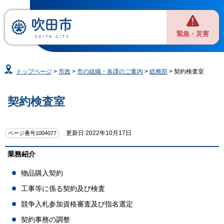
緊急・災害
トップページ
>
市政
>
市の組織・各課のご案内
>
総務部
> 契約検査室
契約検査室
更新日 2022年10月17日
ページ番号1004077
業務紹介
物品購入契約
工事等に係る契約及び検査
競争入札参加資格審査及び指名選定
契約事務の調整