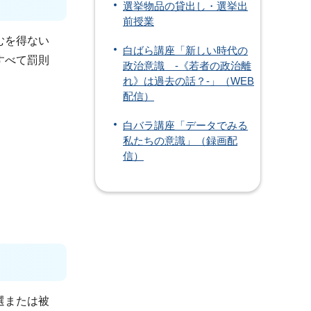
選挙物品の貸出し・選挙出
前授業
むを得ない
白ばら講座「新しい時代の
すべて罰則
政治意識 -《若者の政治離
れ》は過去の話？-」（WEB
配信）
白バラ講座「データでみる
私たちの意識」（録画配
信）
選または被