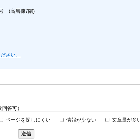
号 (高層棟7階)
ください。
数回答可）
ページを探しにくい
情報が少ない
文章量が多
送信