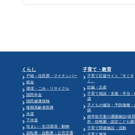
くらし
子育て・教育
戸籍・住民票・マイナンバー
子育て応援サイト「すくす
く」
税金
妊娠・出産
環境・ごみ・リサイクル
子育て相談・支援・手当・
国民年金
成
国民健康保険
子どもの健診・予防接種・
後期高齢者医療
病
水道
就学前児童の通園施設(保
下水道
所・幼稚園・認定こども園
住まい・生活環境・動物
子育て関連施設・活動
自転車・自動車・公共交通
子育て施策