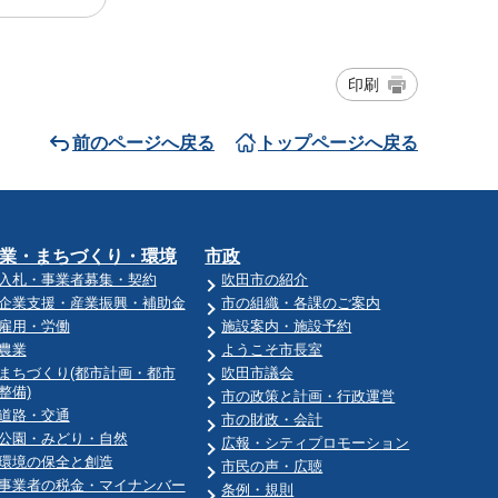
印刷
前のページへ戻る
トップページへ戻る
業・まちづくり・環境
市政
入札・事業者募集・契約
吹田市の紹介
企業支援・産業振興・補助金
市の組織・各課のご案内
雇用・労働
施設案内・施設予約
農業
ようこそ市長室
まちづくり(都市計画・都市
吹田市議会
整備)
市の政策と計画・行政運営
道路・交通
市の財政・会計
公園・みどり・自然
広報・シティプロモーション
環境の保全と創造
市民の声・広聴
事業者の税金・マイナンバー
条例・規則