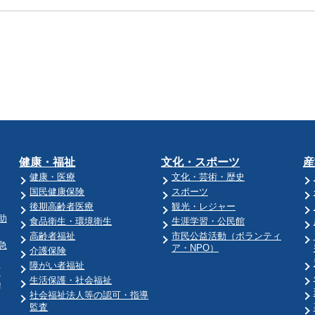
健康・福祉
文化・スポーツ
産
健康・医療
文化・芸術・歴史
国民健康保険
スポーツ
後期高齢者医療
観光・レジャー
助
食品衛生・環境衛生
生涯学習・公民館
高齢者福祉
市民公益活動（ボランティ
急
ア・NPO）
介護保険
障がい者福祉
育
生活保護・社会福祉
)
社会福祉法人等の認可・指導
監査