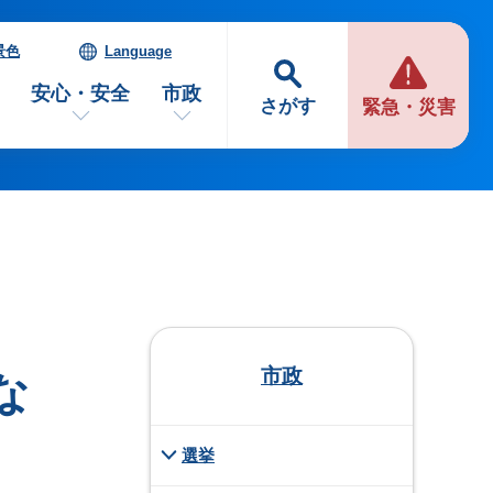
景色
Language
安心・安全
市政
さがす
緊急・災害
市政
な
選挙