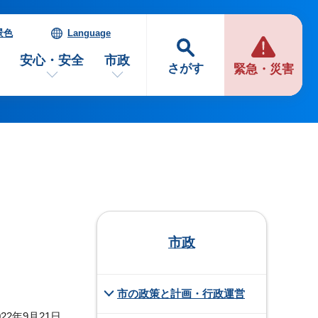
景色
Language
安心・安全
市政
さがす
緊急・災害
市政
市の政策と計画・行政運営
22年9月21日