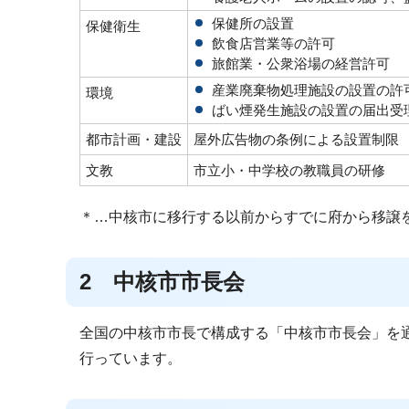
保健所の設置
保健衛生
飲食店営業等の許可
旅館業・公衆浴場の経営許可
産業廃棄物処理施設の設置の許
環境
ばい煙発生施設の設置の届出受
都市計画・建設
屋外広告物の条例による設置制限
文教
市立小・中学校の教職員の研修
＊…中核市に移行する以前からすでに府から移譲
2 中核市市長会
全国の中核市市長で構成する「中核市市長会」を
行っています。