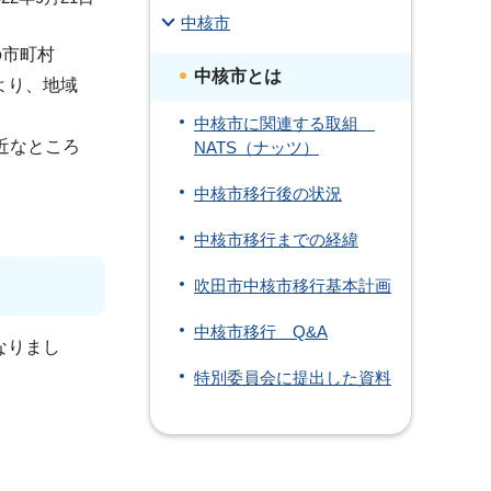
中核市
の市町村
中核市とは
より、地域
中核市に関連する取組
近なところ
NATS（ナッツ）
中核市移行後の状況
中核市移行までの経緯
吹田市中核市移行基本計画
中核市移行 Q&A
なりまし
特別委員会に提出した資料