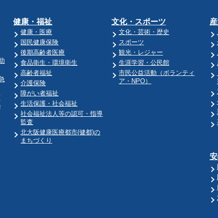
健康・福祉
文化・スポーツ
産
健康・医療
文化・芸術・歴史
国民健康保険
スポーツ
後期高齢者医療
観光・レジャー
助
食品衛生・環境衛生
生涯学習・公民館
高齢者福祉
市民公益活動（ボランティ
急
ア・NPO）
介護保険
障がい者福祉
育
生活保護・社会福祉
)
社会福祉法人等の認可・指導
監査
北大阪健康医療都市(健都)の
まちづくり
安