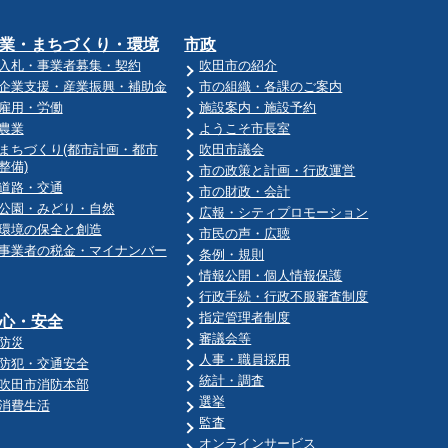
業・まちづくり・環境
市政
入札・事業者募集・契約
吹田市の紹介
企業支援・産業振興・補助金
市の組織・各課のご案内
雇用・労働
施設案内・施設予約
農業
ようこそ市長室
まちづくり(都市計画・都市
吹田市議会
整備)
市の政策と計画・行政運営
道路・交通
市の財政・会計
公園・みどり・自然
広報・シティプロモーション
環境の保全と創造
市民の声・広聴
事業者の税金・マイナンバー
条例・規則
情報公開・個人情報保護
行政手続・行政不服審査制度
指定管理者制度
心・安全
審議会等
防災
人事・職員採用
防犯・交通安全
統計・調査
吹田市消防本部
選挙
消費生活
監査
オンラインサービス