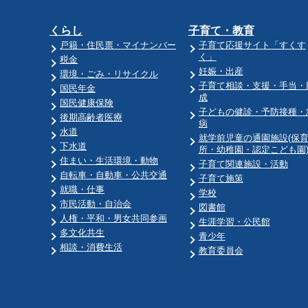
くらし
子育て・教育
戸籍・住民票・マイナンバー
子育て応援サイト「すくす
く」
税金
妊娠・出産
環境・ごみ・リサイクル
子育て相談・支援・手当・
国民年金
成
国民健康保険
子どもの健診・予防接種・
後期高齢者医療
病
水道
就学前児童の通園施設(保
下水道
所・幼稚園・認定こども園
住まい・生活環境・動物
子育て関連施設・活動
自転車・自動車・公共交通
子育て施策
就職・仕事
学校
市民活動・自治会
図書館
人権・平和・男女共同参画
生涯学習・公民館
多文化共生
青少年
相談・消費生活
教育委員会