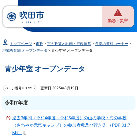
緊急・災害
トップページ
>
市政
>
市の政策と計画・行政運営
>
各部の資料コーナー
>
地域教育部 オープンデータ
> 青少年室 オープンデータ
青少年室 オープンデータ
更新日 2025年8月19日
ページ番号1017216
令和7年度
過去3年間（令和4年度～令和6年度）の山の学校・海の学校
（さわやか元気キャンプ）の参加者数及び行き先 （PDF 91.7
KB）