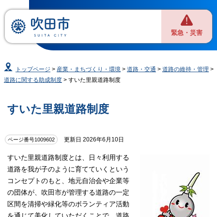
緊急・災害
トップページ
>
産業・まちづくり・環境
>
道路・交通
>
道路の維持・管理
>
道路に関する助成制度
> すいた里親道路制度
すいた里親道路制度
更新日 2026年6月10日
ページ番号1009602
すいた里親道路制度とは、日々利用する
道路を我が子のように育てていくという
コンセプトのもと、地元自治会や企業等
の団体が、吹田市が管理する道路の一定
区間を清掃や緑化等のボランティア活動
を通じて美化していただくことで、道路