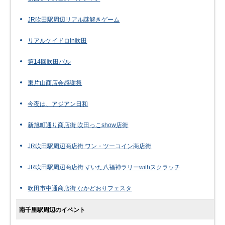
JR吹田駅周辺リアル謎解きゲーム
リアルケイドロin吹田
第14回吹田バル
東片山商店会感謝祭
今夜は、アジアン日和
新旭町通り商店街 吹田っこshow店街
JR吹田駅周辺商店街 ワン・ツーコイン商店街
JR吹田駅周辺商店街 すいた八福神ラリーwithスクラッチ
吹田市中通商店街 なかどおりフェスタ
南千里駅周辺のイベント