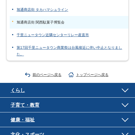
旭通商店街 タカハマシュライン
旭通商店街 関西駄菓子博覧会
千里ニュータウン近隣センターリレー産直市
第17回千里ニュータウン商業祭は台風接近に伴い中止となりまし
た。
前のページへ戻る
トップページへ戻る
くらし
子育て・教育
健康・福祉
文化・スポーツ