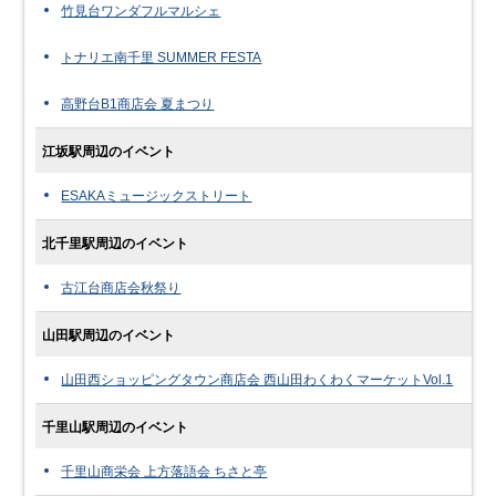
竹見台ワンダフルマルシェ
トナリエ南千里 SUMMER FESTA
高野台B1商店会 夏まつり
江坂駅周辺のイベント
ESAKAミュージックストリート
北千里駅周辺のイベント
古江台商店会秋祭り
山田駅周辺のイベント
山田西ショッピングタウン商店会 西山田わくわくマーケットVol.1
千里山駅周辺のイベント
千里山商栄会 上方落語会 ちさと亭