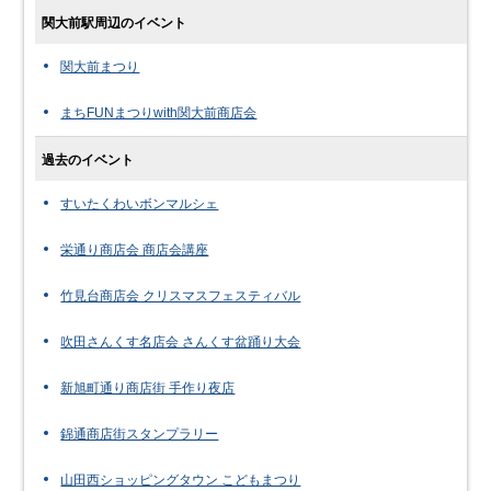
関大前駅周辺のイベント
関大前まつり
まちFUNまつりwith関大前商店会
過去のイベント
すいたくわいボンマルシェ
栄通り商店会 商店会講座
竹見台商店会 クリスマスフェスティバル
吹田さんくす名店会 さんくす盆踊り大会
新旭町通り商店街 手作り夜店
錦通商店街スタンプラリー
山田西ショッピングタウン こどもまつり