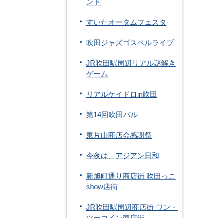
ンド
すいたオータムフェスタ
吹田ジャズゴスペルライブ
JR吹田駅周辺リアル謎解き
ゲーム
リアルケイドロin吹田
第14回吹田バル
東片山商店会感謝祭
今夜は、アジアン日和
新旭町通り商店街 吹田っこ
show店街
JR吹田駅周辺商店街 ワン・