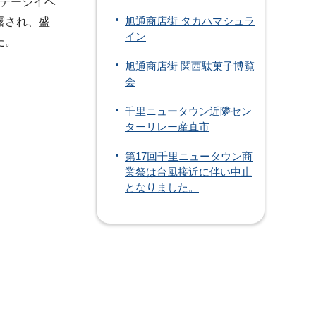
ステージイベ
露され、盛
旭通商店街 タカハマシュラ
イン
た。
旭通商店街 関西駄菓子博覧
会
千里ニュータウン近隣セン
ターリレー産直市
第17回千里ニュータウン商
業祭は台風接近に伴い中止
となりました。