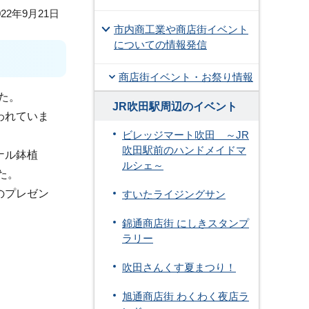
22年9月21日
市内商工業や商店街イベント
についての情報発信
商店街イベント・お祭り情報
た。
JR吹田駅周辺のイベント
われていま
ビレッジマート吹田 ～JR
吹田駅前のハンドメイドマ
ナル鉢植
ルシェ～
た。
のプレゼン
すいたライジングサン
錦通商店街 にしきスタンプ
ラリー
吹田さんくす夏まつり！
旭通商店街 わくわく夜店ラ