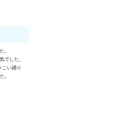
した。
人気でした。
さこい踊り
した。