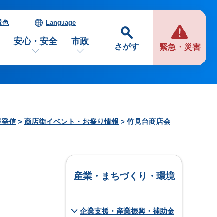
景色
Language
安心・安全
市政
さがす
緊急・災害
報発信
>
商店街イベント・お祭り情報
> 竹見台商店会
産業・まちづくり・環境
企業支援・産業振興・補助金