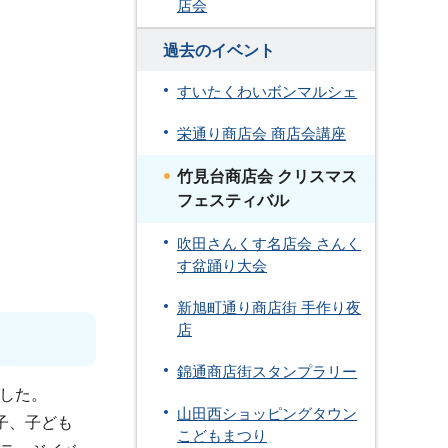
店会
過去のイベント
すいたくわいボンマルシェ
栄通り商店会 商店会講座
竹見台商店会 クリスマス
フェスティバル
吹田さんくす名店会 さんく
す盆踊り大会
新旭町通り商店街 手作り夜
店
錦通商店街スタンプラリー
ました。
山田西ショッピングタウン
子、子ども
こどもまつり