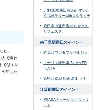
ツーコイン商店街
JR吹田駅周辺商店街 すいた
八福神ラリーwithスクラッチ
吹田市中通商店街 なかどお
りフェスタ
南千里駅周辺のイベント
ました。
竹見台ワンダフルマルシェ
の人で賑わ
トナリエ南千里 SUMMER
トではエレ
FESTA
、今年もた
高野台B1商店会 夏まつり
江坂駅周辺のイベント
ESAKAミュージックストリ
ート