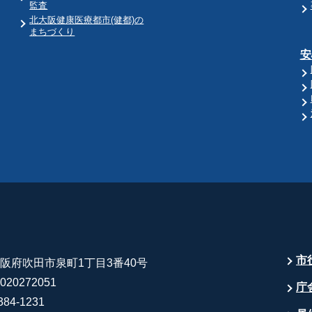
監査
北大阪健康医療都市(健都)の
まちづくり
安
市
 大阪府吹田市泉町1丁目3番40号
20272051
庁
84-1231