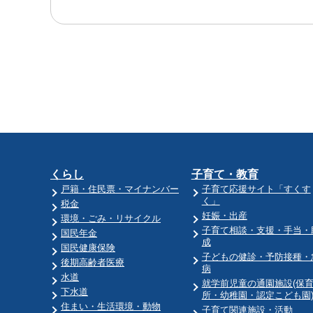
くらし
子育て・教育
戸籍・住民票・マイナンバー
子育て応援サイト「すくす
く」
税金
妊娠・出産
環境・ごみ・リサイクル
子育て相談・支援・手当・
国民年金
成
国民健康保険
子どもの健診・予防接種・
後期高齢者医療
病
水道
就学前児童の通園施設(保
下水道
所・幼稚園・認定こども園
住まい・生活環境・動物
子育て関連施設・活動