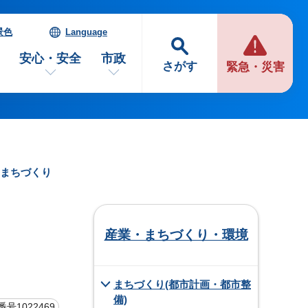
景色
Language
安心・安全
市政
さがす
緊急・災害
のまちづくり
産業・まちづくり・環境
まちづくり(都市計画・都市整
備)
号1022469