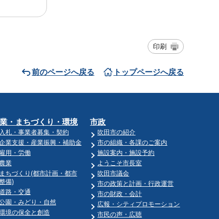
印刷
前のページへ戻る
トップページへ戻る
業・まちづくり・環境
市政
入札・事業者募集・契約
吹田市の紹介
企業支援・産業振興・補助金
市の組織・各課のご案内
雇用・労働
施設案内・施設予約
農業
ようこそ市長室
まちづくり(都市計画・都市
吹田市議会
整備)
市の政策と計画・行政運営
道路・交通
市の財政・会計
公園・みどり・自然
広報・シティプロモーション
環境の保全と創造
市民の声・広聴