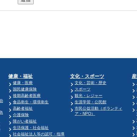
健康・福祉
文化・スポーツ
産
健康・医療
文化・芸術・歴史
国民健康保険
スポーツ
後期高齢者医療
観光・レジャー
助
食品衛生・環境衛生
生涯学習・公民館
高齢者福祉
市民公益活動（ボランティ
急
ア・NPO）
介護保険
障がい者福祉
育
生活保護・社会福祉
)
社会福祉法人等の認可・指導