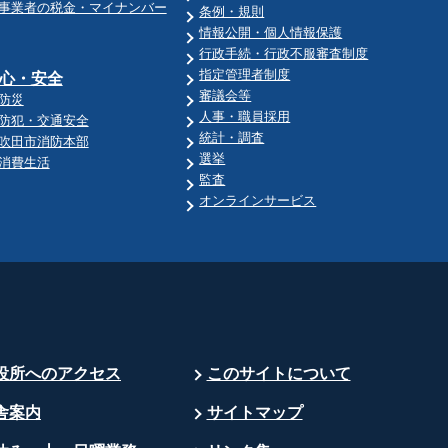
事業者の税金・マイナンバー
条例・規則
情報公開・個人情報保護
行政手続・行政不服審査制度
指定管理者制度
心・安全
審議会等
防災
人事・職員採用
防犯・交通安全
統計・調査
吹田市消防本部
選挙
消費生活
監査
オンラインサービス
役所へのアクセス
このサイトについて
舎案内
サイトマップ