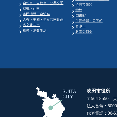
自転車・自動車・公共交通
子育て施策
就職・仕事
学校
市民活動・自治会
図書館
人権・平和・男女共同参画
生涯学習・公民館
多文化共生
青少年
相談・消費生活
教育委員会
吹田市役所
〒564-8550
法人番号：60000
代表電話：06-63