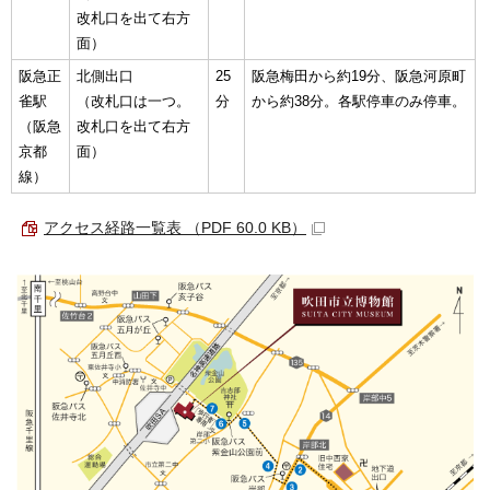
改札口を出て右方
面）
阪急正
北側出口
25
阪急梅田から約19分、阪急河原町
雀駅
（改札口は一つ。
分
から約38分。各駅停車のみ停車。
（阪急
改札口を出て右方
京都
面）
線）
アクセス経路一覧表 （PDF 60.0 KB）