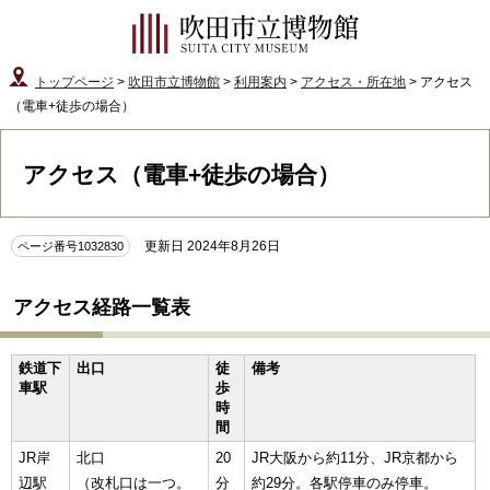
トップページ
>
吹田市立博物館
>
利用案内
>
アクセス・所在地
> アクセス
（電車+徒歩の場合）
アクセス（電車+徒歩の場合）
更新日 2024年8月26日
ページ番号1032830
アクセス経路一覧表
鉄道下
出口
徒
備考
車駅
歩
時
間
JR岸
北口
20
JR大阪から約11分、JR京都から
辺駅
（改札口は一つ。
分
約29分。各駅停車のみ停車。