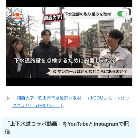
「関西大学 吹田市下水道部を取材」（J:COMジモトトピッ
クスより）
（外部リンク）
「上下水道コラボ動画」をYouTubeとInstagramで配
信