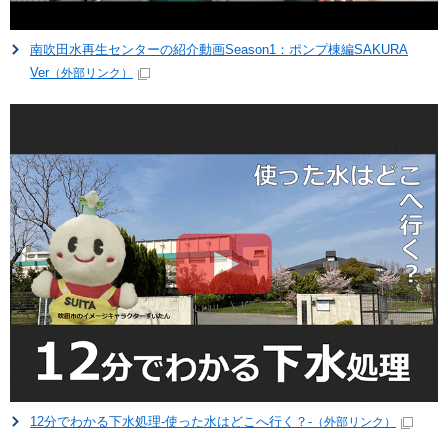
南吹田水再生センターの紹介動画Season1：ポンプ棟編SAKURA
Ver
（外部リンク）
12分でわかる下水処理-使った水はどこへ行く？-
（外部リンク）