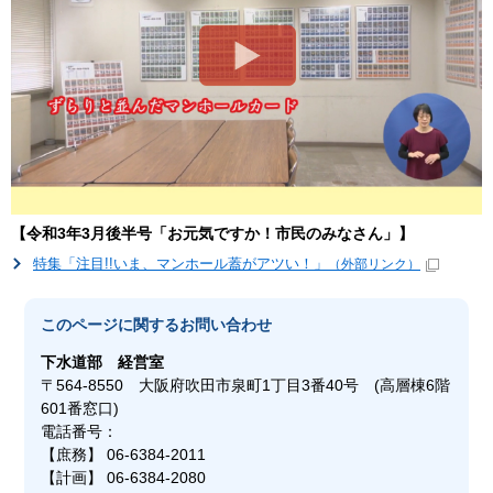
【令和3年3月後半号「お元気ですか！市民のみなさん」】
特集「注目!!いま、マンホール蓋がアツい！」
（外部リンク）
このページに関する
お問い合わせ
下水道部
経営室
〒564-8550 大阪府吹田市泉町1丁目3番40号 (高層棟6階
601番窓口)
電話番号：
【庶務】 06-6384-2011
【計画】 06-6384-2080