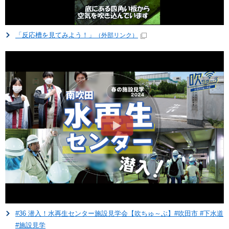
「反応槽を見てみよう！」
（外部リンク）
#36 潜入！水再生センター施設見学会【吹ちゅ～ぶ】#吹田市 #下水道
#施設見学