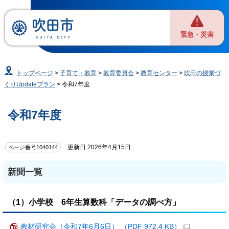
緊急・災害
トップページ
>
子育て・教育
>
教育委員会
>
教育センター
>
吹田の授業づ
くりUpdateプラン
> 令和7年度
令和7年度
更新日 2026年4月15日
ページ番号1040144
新聞一覧
（1）小学校 6年生算数科「データの調べ方」
教材研究会（令和7年6月6日） （PDF 972.4 KB）