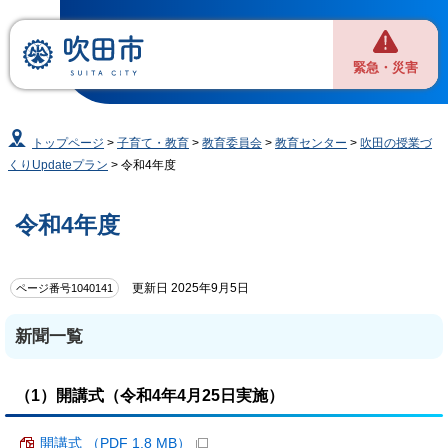
緊急・災害
トップページ
>
子育て・教育
>
教育委員会
>
教育センター
>
吹田の授業づ
くりUpdateプラン
> 令和4年度
令和4年度
更新日 2025年9月5日
ページ番号1040141
新聞一覧
（1）開講式（令和4年4月25日実施）
開講式 （PDF 1.8 MB）