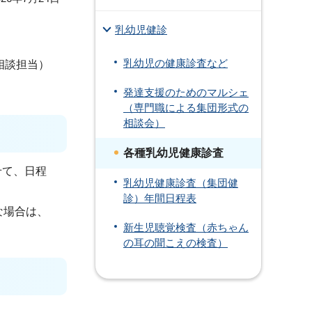
乳幼児健診
乳幼児の健康診査など
相談担当）
発達支援のためのマルシェ
（専門職による集団形式の
相談会）
各種乳幼児健康診査
せて、日程
乳幼児健康診査（集団健
診）年間日程表
な場合は、
新生児聴覚検査（赤ちゃん
の耳の聞こえの検査）