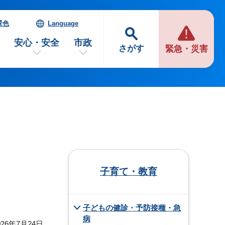
景色
Language
安心・安全
市政
さがす
緊急・災害
子育て・教育
子どもの健診・予防接種・急
病
26年7月24日