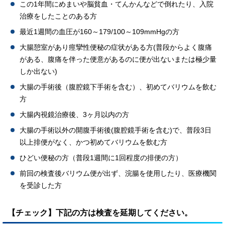
この1年間にめまいや脳貧血・てんかんなどで倒れたり、入院
治療をしたことのある方
最近1週間の血圧が160～179/100～109mmHgの方
大腸憩室があり痙攣性便秘の症状がある方(普段からよく腹痛
がある、腹痛を伴った便意があるのに便が出ないまたは極少量
しか出ない)
大腸の手術後（腹腔鏡下手術を含む）、初めてバリウムを飲む
方
大腸内視鏡治療後、3ヶ月以内の方
大腸の手術以外の開腹手術後(腹腔鏡手術を含む)で、普段3日
以上排便がなく、かつ初めてバリウムを飲む方
ひどい便秘の方（普段1週間に1回程度の排便の方）
前回の検査後バリウム便が出ず、浣腸を使用したり、医療機関
を受診した方
【チェック】下記の方は検査を延期してください。