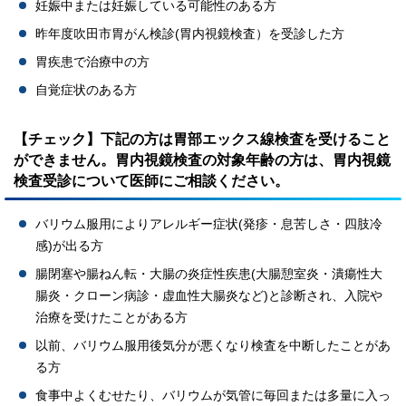
妊娠中または妊娠している可能性のある方
昨年度吹田市胃がん検診(胃内視鏡検査）を受診した方
胃疾患で治療中の方
自覚症状のある方
【チェック】下記の方は胃部エックス線検査を受けること
ができません。胃内視鏡検査の対象年齢の方は、胃内視鏡
検査受診について医師にご相談ください。
バリウム服用によりアレルギー症状(発疹・息苦しさ・四肢冷
感)が出る方
腸閉塞や腸ねん転・大腸の炎症性疾患(大腸憩室炎・潰瘍性大
腸炎・クローン病診・虚血性大腸炎など)と診断され、入院や
治療を受けたことがある方
以前、バリウム服用後気分が悪くなり検査を中断したことがあ
る方
食事中よくむせたり、バリウムが気管に毎回または多量に入っ