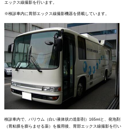
エックス線撮影を行います。
※検診車内に胃部エックス線撮影機器を搭載しています。
検診車内で、バリウム（白い液体状の造影剤）165mlと、発泡剤
（胃粘膜を膨らませる薬）を服用後、胃部エックス線撮影を行い