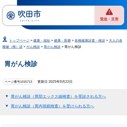
緊急・災害
トップページ
>
健康・福祉
>
健康・医療
>
各種健康診査・検診
>
大人の各
種健（検）診
>
がん検診
>
胃がん検診
> 胃がん検診
胃がん検診
更新日 2025年9月22日
ページ番号1015713
胃がん検診（胃部エックス線検査）を受診される方へ
胃がん検診（胃内視鏡検査）を受けられる方へ