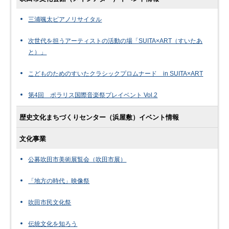
三浦颯太ピアノリサイタル
次世代を担うアーティストの活動の場「SUITA×ART（すいたあ
と）」
こどものためのすいたクラシックプロムナード in SUITA×ART
第4回 ポラリス国際音楽祭プレイベント Vol.2
歴史文化まちづくりセンター（浜屋敷）イベント情報
文化事業
公募吹田市美術展覧会（吹田市展）
「地方の時代」映像祭
吹田市民文化祭
伝統文化を知ろう