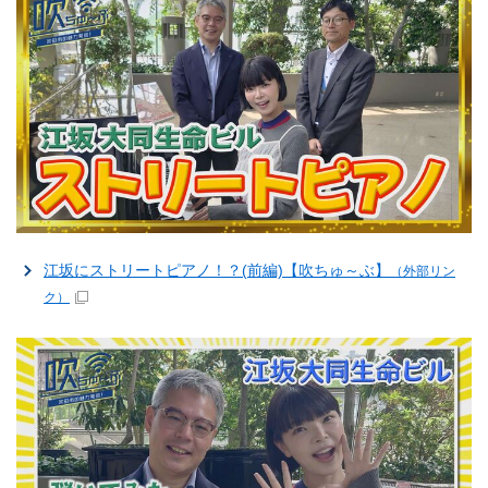
江坂にストリートピアノ！？(前編)【吹ちゅ～ぶ】
（外部リン
ク）