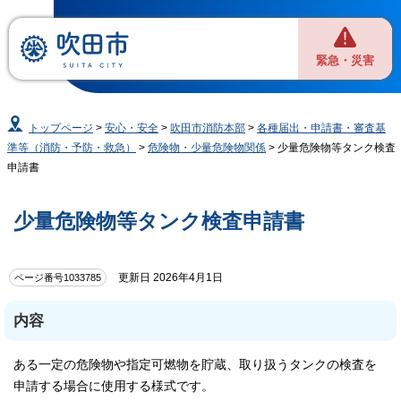
緊急・災害
トップページ
>
安心・安全
>
吹田市消防本部
>
各種届出・申請書・審査基
準等（消防・予防・救急）
>
危険物・少量危険物関係
> 少量危険物等タンク検査
申請書
少量危険物等タンク検査申請書
更新日 2026年4月1日
ページ番号1033785
内容
ある一定の危険物や指定可燃物を貯蔵、取り扱うタンクの検査を
申請する場合に使用する様式です。