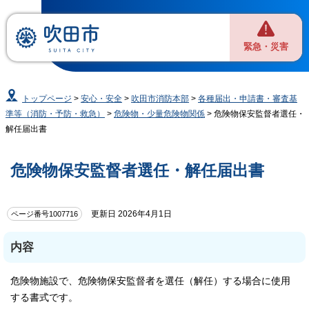
緊急・災害
トップページ
>
安心・安全
>
吹田市消防本部
>
各種届出・申請書・審査基
準等（消防・予防・救急）
>
危険物・少量危険物関係
> 危険物保安監督者選任・
解任届出書
危険物保安監督者選任・解任届出書
更新日 2026年4月1日
ページ番号1007716
内容
危険物施設で、危険物保安監督者を選任（解任）する場合に使用
する書式です。