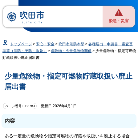
緊急・災害
トップページ
>
安心・安全
>
吹田市消防本部
>
各種届出・申請書・審査基
準等（消防・予防・救急）
>
危険物・少量危険物関係
> 少量危険物・指定可燃物
貯蔵取扱い廃止届出書
少量危険物・指定可燃物貯蔵取扱い廃止
届出書
更新日 2026年4月1日
ページ番号1033783
内容
ある一定量の危険物や指定可燃物の貯蔵や取扱いを廃止する場合