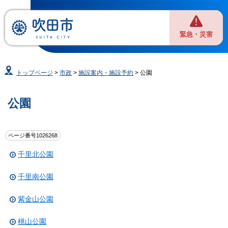
緊急・災害
トップページ
>
市政
>
施設案内・施設予約
> 公園
公園
ページ番号1026268
千里北公園
千里南公園
紫金山公園
桃山公園