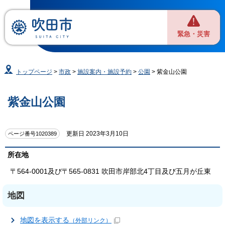
緊急・災害
トップページ
>
市政
>
施設案内・施設予約
>
公園
> 紫金山公園
紫金山公園
更新日 2023年3月10日
ページ番号1020389
所在地
〒564-0001及び〒565-0831 吹田市岸部北4丁目及び五月が丘東
地図
地図を表示する
（外部リンク）