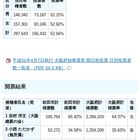
区
当日有
投票者
投票率
分
権者数
数
男
140,342
73,187
52.15%
女
157,301
83,245
52.92%
計
297,643
156,432
52.56%
平成31年4月7日執行 大阪府知事選挙 期日前投票 日別投票者
数一覧表 （PDF 66.5 KB）
開票結果
候補者氏名（党
吹田市計
吹田市計
大阪府計
大阪府計
当
派）
得票数
得票率
得票数
得票率
落
1 吉村 洋文（大阪
100,764
65.42%
2,266,103
64.37%
当
維新の会）
2 小西 ただかず
53,272
34.58%
1,254,200
35.63%
落
（無所属）