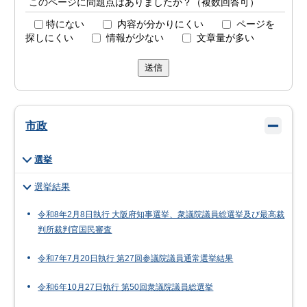
このページに問題点はありましたか？（複数回答可）
特にない
内容が分かりにくい
ページを
探しにくい
情報が少ない
文章量が多い
送信
市政
選挙
選挙結果
令和8年2月8日執行 大阪府知事選挙、衆議院議員総選挙及び最高裁
判所裁判官国民審査
令和7年7月20日執行 第27回参議院議員通常選挙結果
令和6年10月27日執行 第50回衆議院議員総選挙