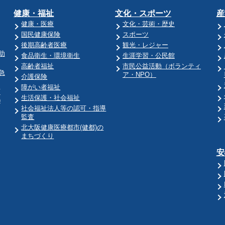
健康・福祉
文化・スポーツ
産
健康・医療
文化・芸術・歴史
国民健康保険
スポーツ
後期高齢者医療
観光・レジャー
助
食品衛生・環境衛生
生涯学習・公民館
高齢者福祉
市民公益活動（ボランティ
急
ア・NPO）
介護保険
障がい者福祉
育
生活保護・社会福祉
)
社会福祉法人等の認可・指導
監査
北大阪健康医療都市(健都)の
まちづくり
安