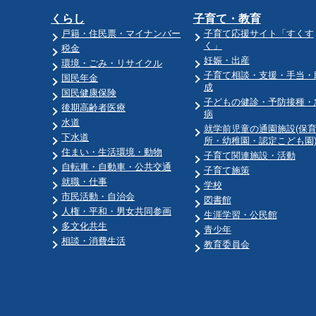
くらし
子育て・教育
戸籍・住民票・マイナンバー
子育て応援サイト「すくす
く」
税金
妊娠・出産
環境・ごみ・リサイクル
子育て相談・支援・手当・
国民年金
成
国民健康保険
子どもの健診・予防接種・
後期高齢者医療
病
水道
就学前児童の通園施設(保
下水道
所・幼稚園・認定こども園
住まい・生活環境・動物
子育て関連施設・活動
自転車・自動車・公共交通
子育て施策
就職・仕事
学校
市民活動・自治会
図書館
人権・平和・男女共同参画
生涯学習・公民館
多文化共生
青少年
相談・消費生活
教育委員会