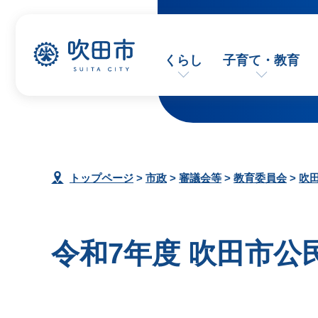
くらし
子育て・教育
トップページ
>
市政
>
審議会等
>
教育委員会
>
吹
令和7年度 吹田市公