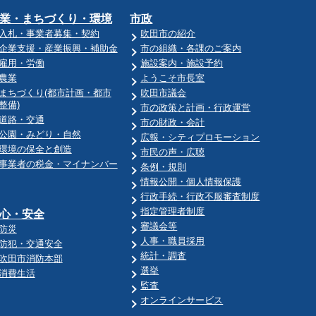
業・まちづくり・環境
市政
入札・事業者募集・契約
吹田市の紹介
企業支援・産業振興・補助金
市の組織・各課のご案内
雇用・労働
施設案内・施設予約
農業
ようこそ市長室
まちづくり(都市計画・都市
吹田市議会
整備)
市の政策と計画・行政運営
道路・交通
市の財政・会計
公園・みどり・自然
広報・シティプロモーション
環境の保全と創造
市民の声・広聴
事業者の税金・マイナンバー
条例・規則
情報公開・個人情報保護
行政手続・行政不服審査制度
指定管理者制度
心・安全
審議会等
防災
人事・職員採用
防犯・交通安全
統計・調査
吹田市消防本部
選挙
消費生活
監査
オンラインサービス