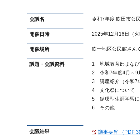
令和7年度 吹田市公
会議名
2025年12月16日（
開催日時
吹一地区公民館さん
開催場所
1 地域教育部まな
議題・会議資料
2 令和7年度4月～
3 講座紹介（令和
4 文化祭について
5 循環型生涯学習
6 その他
会議結果
議事要旨 （PDF 39