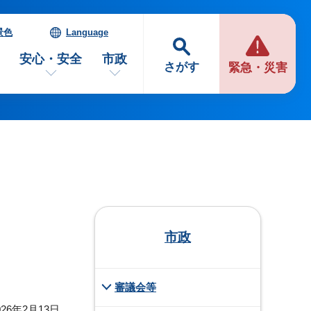
景色
Language
安心・安全
市政
さがす
緊急・災害
）
市政
審議会等
26年2月13日