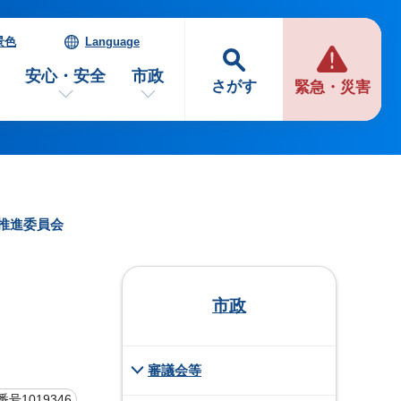
景色
Language
安心・安全
市政
さがす
緊急・災害
画推進委員会
市政
審議会等
号1019346