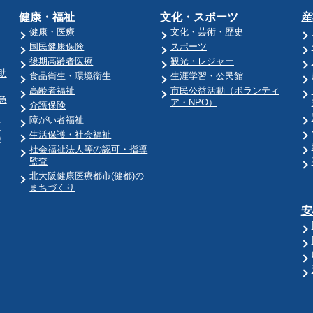
健康・福祉
文化・スポーツ
産
健康・医療
文化・芸術・歴史
国民健康保険
スポーツ
後期高齢者医療
観光・レジャー
助
食品衛生・環境衛生
生涯学習・公民館
高齢者福祉
市民公益活動（ボランティ
急
ア・NPO）
介護保険
障がい者福祉
育
生活保護・社会福祉
)
社会福祉法人等の認可・指導
監査
北大阪健康医療都市(健都)の
まちづくり
安