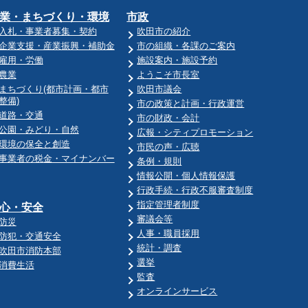
業・まちづくり・環境
市政
入札・事業者募集・契約
吹田市の紹介
企業支援・産業振興・補助金
市の組織・各課のご案内
雇用・労働
施設案内・施設予約
農業
ようこそ市長室
まちづくり(都市計画・都市
吹田市議会
整備)
市の政策と計画・行政運営
道路・交通
市の財政・会計
公園・みどり・自然
広報・シティプロモーション
環境の保全と創造
市民の声・広聴
事業者の税金・マイナンバー
条例・規則
情報公開・個人情報保護
行政手続・行政不服審査制度
指定管理者制度
心・安全
審議会等
防災
人事・職員採用
防犯・交通安全
統計・調査
吹田市消防本部
選挙
消費生活
監査
オンラインサービス