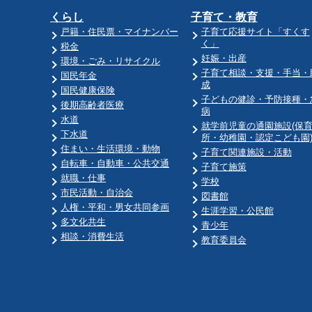
くらし
子育て・教育
戸籍・住民票・マイナンバー
子育て応援サイト「すくす
く」
税金
妊娠・出産
環境・ごみ・リサイクル
子育て相談・支援・手当・
国民年金
成
国民健康保険
子どもの健診・予防接種・
後期高齢者医療
病
水道
就学前児童の通園施設(保
下水道
所・幼稚園・認定こども園
住まい・生活環境・動物
子育て関連施設・活動
自転車・自動車・公共交通
子育て施策
就職・仕事
学校
市民活動・自治会
図書館
人権・平和・男女共同参画
生涯学習・公民館
多文化共生
青少年
相談・消費生活
教育委員会