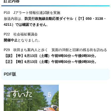
訂正内容
P10 Jアラート情報伝達試験を実施
放送内容は、
防災行政無線自動応答ダイヤル（【T】050・3138・
4211）では確認できません
。
P22 社会福祉審議会
開催中止
となりました。
P29 吹田まち案内人と歩く 箕面の洋館と旧家の残る街を訪ねる
【誤】【申】6月13日（土曜）午前9時30分～午後0時30分。
【正】【時】6月13日（土曜）午前9時30分～午後0時30分。
PDF版