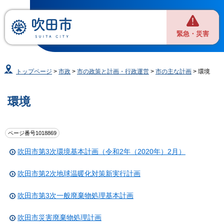
緊急・災害
トップページ
>
市政
>
市の政策と計画・行政運営
>
市の主な計画
> 環境
環境
ページ番号1018869
吹田市第3次環境基本計画（令和2年（2020年）2月）
吹田市第2次地球温暖化対策新実行計画
吹田市第3次一般廃棄物処理基本計画
吹田市災害廃棄物処理計画