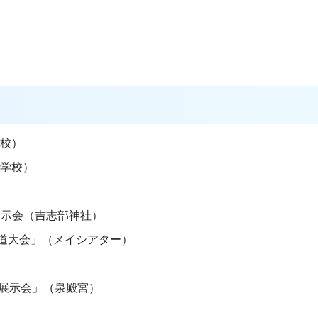
）
学校）
小学校）
花展示会（吉志部神社）
舞道大会」（メイシアター）
花展示会」（泉殿宮）