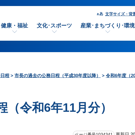
文字サイズ・背
健康・福祉
文化･スポーツ
産業･まちづくり･環境
務日程
>
市長の過去の公務日程（平成30年度以降）
>
令和6年度（2
（令和6年11月分）
更新日 20
ページ番号1034341