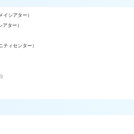
（メイシアター）
シアター）
ュニティセンター）
）
園）