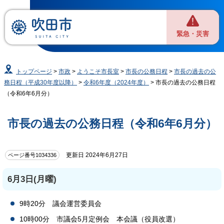
緊急・災害
トップページ
>
市政
>
ようこそ市長室
>
市長の公務日程
>
市長の過去の公
務日程（平成30年度以降）
>
令和6年度（2024年度）
> 市長の過去の公務日程
（令和6年6月分）
市長の過去の公務日程（令和6年6月分）
更新日 2024年6月27日
ページ番号1034336
6月3日(月曜)
9時20分 議会運営委員会
10時00分 市議会5月定例会 本会議（役員改選）