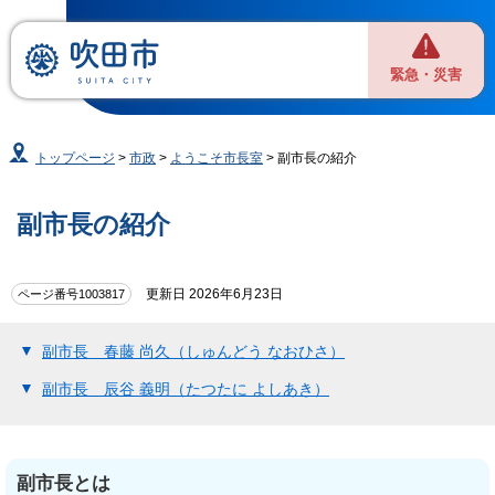
緊急・災害
トップページ
>
市政
>
ようこそ市長室
> 副市長の紹介
副市長の紹介
更新日 2026年6月23日
ページ番号1003817
副市長 春藤 尚久（しゅんどう なおひさ）
副市長 辰谷 義明（たつたに よしあき）
副市長とは