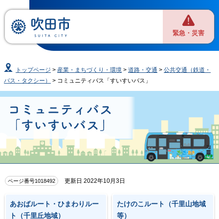
緊急・災害
トップページ
>
産業・まちづくり・環境
>
道路・交通
>
公共交通（鉄道・
バス・タクシー）
> コミュニティバス「すいすいバス」
更新日 2022年10月3日
ページ番号1018492
あおばルート・ひまわりルー
たけのこルート（千里山地域
ト（千里丘地域）
等）