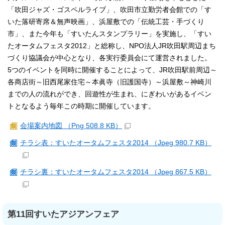
「吹田ジャズ・ゴスペルライブ」、吹田市立勤労者会館での「す
いた落研寄席＆無声映画」、浜屋敷での「伝統工芸・手づくり
市」、また今年も「すいたんスタンプラリー」を実施し、「すい
たオータムフェスタ2012」と総称し、NPO法人JR吹田駅周辺まち
づくり協議会が中心となり、各実行委員会にて運営されました。
5つのイベントを同時に開催することによって、JR吹田駅前周辺～
各商店街～旧西尾家住宅～本眞寺（旧護国寺）～浜屋敷～神崎川
までの人の流れができ、回遊性が生まれ、にぎわいがあるイベン
トとなるよう毎年この時期に開催しています。
会場案内地図 （Png 508.8 KB）
チラシ表：すいたオータムフェスタ2014 （Jpeg 980.7 KB）
チラシ裏：すいたオータムフェスタ2014 （Jpeg 867.5 KB）
第11回すいたアジアンフェア