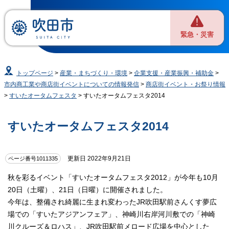
緊急・災害
トップページ
>
産業・まちづくり・環境
>
企業支援・産業振興・補助金
>
市内商工業や商店街イベントについての情報発信
>
商店街イベント・お祭り情報
>
すいたオータムフェスタ
> すいたオータムフェスタ2014
すいたオータムフェスタ2014
更新日 2022年9月21日
ページ番号1011335
秋を彩るイベント「すいたオータムフェスタ2012」が今年も10月
20日（土曜）、21日（日曜）に開催されました。
今年は、整備され綺麗に生まれ変わったJR吹田駅前さんくす夢広
場での「すいたアジアンフェア」、神崎川右岸河川敷での「神崎
川クルーズ＆ロハス」、JR吹田駅前メロード広場を中心とした