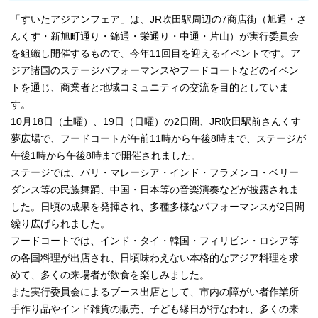
「すいたアジアンフェア」は、JR吹田駅周辺の7商店街（旭通・さ
んくす・新旭町通り・錦通・栄通り・中通・片山）が実行委員会
を組織し開催するもので、今年11回目を迎えるイベントです。ア
ジア諸国のステージパフォーマンスやフードコートなどのイベン
トを通じ、商業者と地域コミュニティの交流を目的としていま
す。
10月18日（土曜）、19日（日曜）の2日間、JR吹田駅前さんくす
夢広場で、フードコートが午前11時から午後8時まで、ステージが
午後1時から午後8時まで開催されました。
ステージでは、バリ・マレーシア・インド・フラメンコ・ベリー
ダンス等の民族舞踊、中国・日本等の音楽演奏などが披露されま
した。日頃の成果を発揮され、多種多様なパフォーマンスが2日間
繰り広げられました。
フードコートでは、インド・タイ・韓国・フィリピン・ロシア等
の各国料理が出店され、日頃味わえない本格的なアジア料理を求
めて、多くの来場者が飲食を楽しみました。
また実行委員会によるブース出店として、市内の障がい者作業所
手作り品やインド雑貨の販売、子ども縁日が行なわれ、多くの来