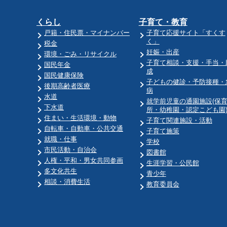
くらし
子育て・教育
戸籍・住民票・マイナンバー
子育て応援サイト「すくす
く」
税金
妊娠・出産
環境・ごみ・リサイクル
子育て相談・支援・手当・
国民年金
成
国民健康保険
子どもの健診・予防接種・
後期高齢者医療
病
水道
就学前児童の通園施設(保
下水道
所・幼稚園・認定こども園
住まい・生活環境・動物
子育て関連施設・活動
自転車・自動車・公共交通
子育て施策
就職・仕事
学校
市民活動・自治会
図書館
人権・平和・男女共同参画
生涯学習・公民館
多文化共生
青少年
相談・消費生活
教育委員会