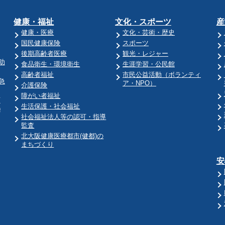
健康・福祉
文化・スポーツ
産
健康・医療
文化・芸術・歴史
国民健康保険
スポーツ
後期高齢者医療
観光・レジャー
助
食品衛生・環境衛生
生涯学習・公民館
高齢者福祉
市民公益活動（ボランティ
急
ア・NPO）
介護保険
障がい者福祉
育
生活保護・社会福祉
)
社会福祉法人等の認可・指導
監査
北大阪健康医療都市(健都)の
まちづくり
安