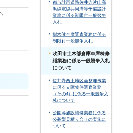
都市計画道路佐井寺片山高
浜線電線共同溝等予備設計
い。
業務に係る制限付一般競争
入札
樹木健全度調査業務に係る
制限付一般競争入札
吹田市土木部倉庫車庫棟修
繕業務に係る一般競争入札
について
佐井寺西土地区画整理事業
に係る支障物件調査業務
（その4）に係る一般競争入
札について
公園等施設補修業務に係る
公募型見積り合せの実施に
ついて