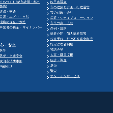
まちづくり(都市計画・都市
吹田市議会
整備)
市の政策と計画・行政運営
道路・交通
市の財政・会計
公園・みどり・自然
広報・シティプロモーション
環境の保全と創造
市民の声・広聴
事業者の税金・マイナンバー
条例・規則
情報公開・個人情報保護
行政手続・行政不服審査制度
指定管理者制度
心・安全
審議会等
防災
人事・職員採用
防犯・交通安全
統計・調査
吹田市消防本部
選挙
消費生活
監査
オンラインサービス