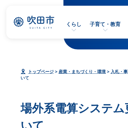
くらし
子育て・教育
トップページ
>
産業・まちづくり・環境
>
入札・事
いて
場外系電算システム
いて