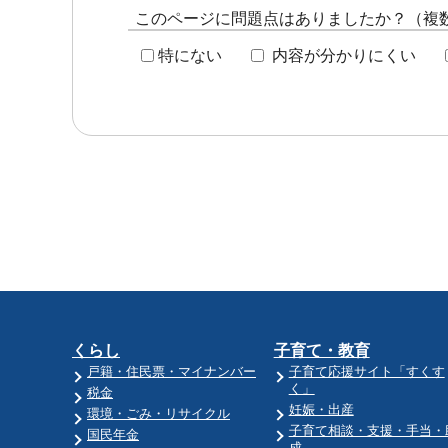
このページに問題点はありましたか？（複
特にない
内容が分かりにくい
くらし
子育て・教育
戸籍・住民票・マイナンバー
子育て応援サイト「すくす
く」
税金
妊娠・出産
環境・ごみ・リサイクル
子育て相談・支援・手当・
国民年金
成