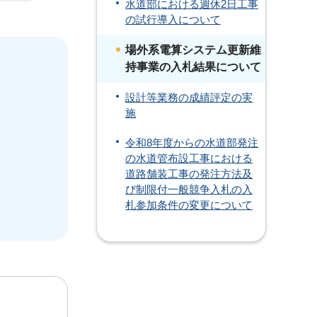
水道部における週休2日工事
の試行導入について
場外系電算システム更新維
持事業の入札結果について
設計等業務の成績評定の実
施
令和8年度からの水道部発注
の水道管布設工事における
道路舗装工事の発注方法及
び制限付一般競争入札の入
札参加条件の変更について