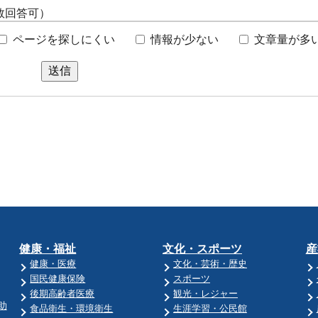
数回答可）
ページを探しにくい
情報が少ない
文章量が多
送信
健康・福祉
文化・スポーツ
産
健康・医療
文化・芸術・歴史
国民健康保険
スポーツ
後期高齢者医療
観光・レジャー
助
食品衛生・環境衛生
生涯学習・公民館