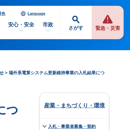
景色
Language
安心・安全
市政
さがす
緊急・災害
せ
> 場外系電算システム更新維持事業の入札結果につ
産業・まちづくり・環境
につ
入札・事業者募集・契約