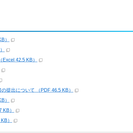
KB）
B）
l 42.5 KB）
について （PDF 46.5 KB）
KB）
 KB）
 KB）