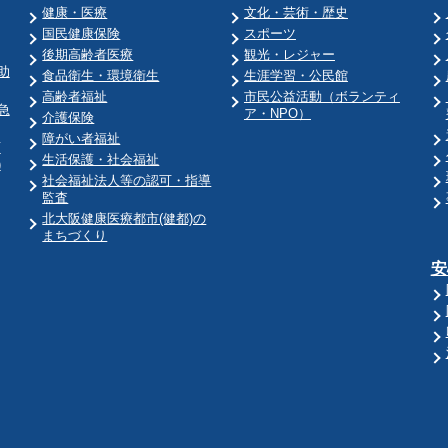
健康・医療
文化・芸術・歴史
国民健康保険
スポーツ
後期高齢者医療
観光・レジャー
助
食品衛生・環境衛生
生涯学習・公民館
高齢者福祉
市民公益活動（ボランティ
急
ア・NPO）
介護保険
障がい者福祉
育
生活保護・社会福祉
)
社会福祉法人等の認可・指導
監査
北大阪健康医療都市(健都)の
まちづくり
安