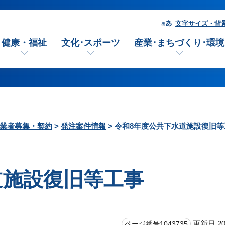
文字サイズ・背
健康・福祉
文化･スポーツ
産業･まちづくり･環境
業者募集・契約
>
発注案件情報
> 令和8年度公共下水道施設復旧
道施設復旧等工事
更新日 20
ページ番号1043735