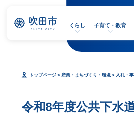
くらし
子育て・教育
トップページ
>
産業・まちづくり・環境
>
入札・事
令和8年度公共下水