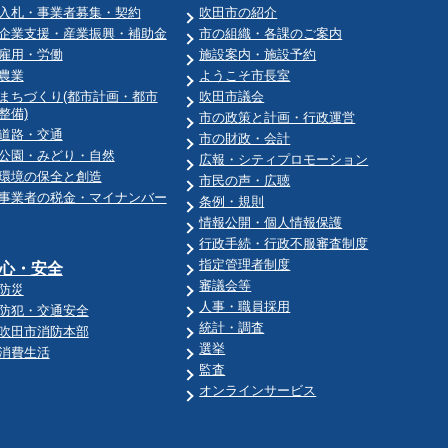
入札・事業者募集・契約
吹田市の紹介
企業支援・産業振興・補助金
市の組織・各課のご案内
雇用・労働
施設案内・施設予約
農業
ようこそ市長室
まちづくり(都市計画・都市
吹田市議会
整備)
市の政策と計画・行政運営
道路・交通
市の財政・会計
公園・みどり・自然
広報・シティプロモーション
環境の保全と創造
市民の声・広聴
事業者の税金・マイナンバー
条例・規則
情報公開・個人情報保護
行政手続・行政不服審査制度
指定管理者制度
心・安全
審議会等
防災
人事・職員採用
防犯・交通安全
統計・調査
吹田市消防本部
選挙
消費生活
監査
オンラインサービス