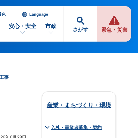
景色
Language
安心・安全
市政
さがす
緊急・災害
等工事
産業・まちづくり・環境
入札・事業者募集・契約
26年6月23日