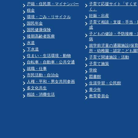
戸籍・住民票・マイナンバー
子育て応援サイト「すくす
く」
税金
妊娠・出産
環境・ごみ・リサイクル
子育て相談・支援・手当・
国民年金
成
国民健康保険
子どもの健診・予防接種・
後期高齢者医療
病
水道
就学前児童の通園施設(保
下水道
所・幼稚園・認定こども園
住まい・生活環境・動物
子育て関連施設・活動
自転車・自動車・公共交通
子育て施策
就職・仕事
学校
市民活動・自治会
図書館
人権・平和・男女共同参画
生涯学習・公民館
多文化共生
青少年
相談・消費生活
教育委員会