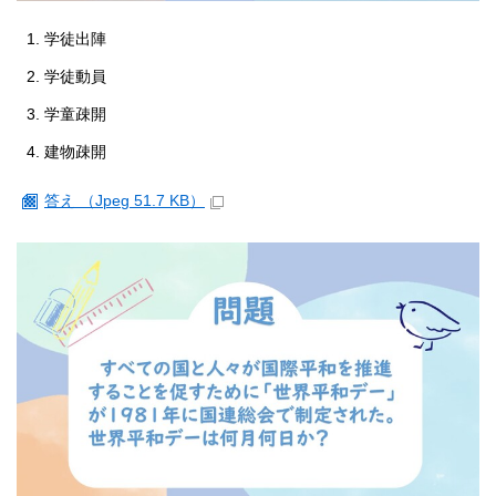
学徒出陣
学徒動員
学童疎開
建物疎開
答え （Jpeg 51.7 KB）