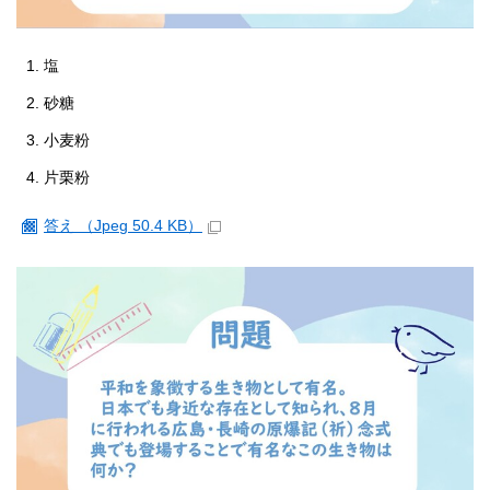
塩
砂糖
小麦粉
片栗粉
答え （Jpeg 50.4 KB）