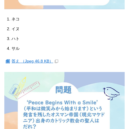
ネコ
イヌ
ハト
サル
答え （Jpeg 46.8 KB）