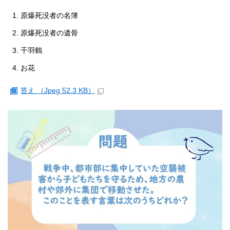
原爆死没者の名簿
原爆死没者の遺骨
千羽鶴
お花
答え （Jpeg 52.3 KB）