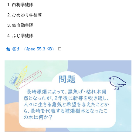
白梅学徒隊
ひめゆり学徒隊
鉄血勤皇隊
ふじ学徒隊
答え （Jpeg 55.3 KB）