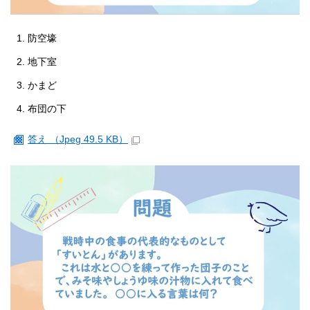
防空壕
地下室
かまど
布団の下
答え （Jpeg 49.5 KB）