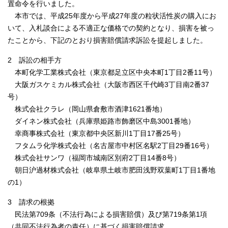
置命令を行いました。
本市では、平成25年度から平成27年度の粒状活性炭の購入にお
いて、入札談合による不適正な価格での契約となり、損害を被っ
たことから、下記のとおり損害賠償請求訴訟を提起しました。
2 訴訟の相手方
本町化学工業株式会社（東京都足立区中央本町1丁目2番11号）
大阪ガスケミカル株式会社（大阪市西区千代崎3丁目南2番37
号）
株式会社クラレ（岡山県倉敷市酒津1621番地）
ダイネン株式会社（兵庫県姫路市飾磨区中島3001番地）
幸商事株式会社（東京都中央区新川1丁目17番25号）
フタムラ化学株式会社（名古屋市中村区名駅2丁目29番16号）
株式会社サンワ（福岡市城南区別府2丁目14番8号）
朝日沪過材株式会社（岐阜県土岐市肥田浅野双葉町1丁目1番地
の1）
3 請求の根拠
民法第709条（不法行為による損害賠償）及び第719条第1項
（共同不法行為者の責任）に基づく損害賠償請求