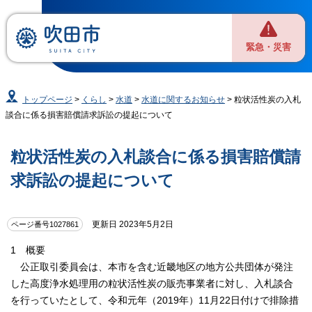
緊急・災害
トップページ
>
くらし
>
水道
>
水道に関するお知らせ
> 粒状活性炭の入札
談合に係る損害賠償請求訴訟の提起について
粒状活性炭の入札談合に係る損害賠償請
求訴訟の提起について
更新日 2023年5月2日
ページ番号1027861
1 概要
公正取引委員会は、本市を含む近畿地区の地方公共団体が発注
した高度浄水処理用の粒状活性炭の販売事業者に対し、入札談合
を行っていたとして、令和元年（2019年）11月22日付けで排除措