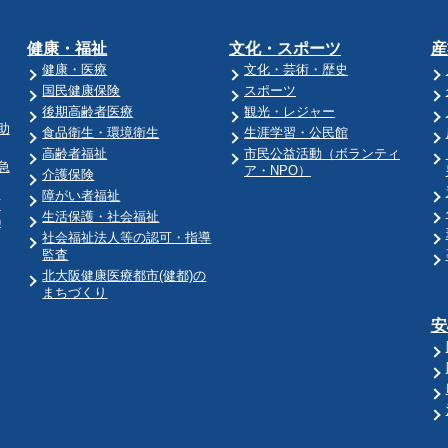
健康・福祉
文化・スポーツ
産
健康・医療
文化・芸術・歴史
国民健康保険
スポーツ
後期高齢者医療
観光・レジャー
助
食品衛生・環境衛生
生涯学習・公民館
高齢者福祉
市民公益活動（ボランティ
急
ア・NPO）
介護保険
障がい者福祉
育
生活保護・社会福祉
)
社会福祉法人等の認可・指導
監査
北大阪健康医療都市(健都)の
まちづくり
安