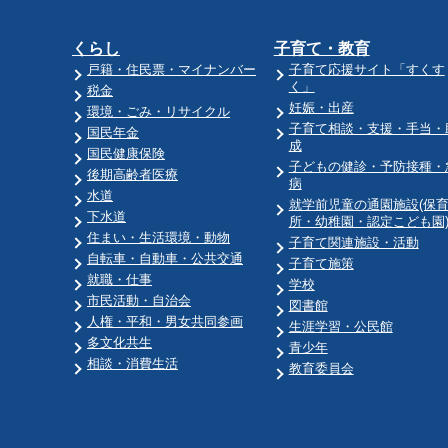
くらし
子育て・教育
戸籍・住民票・マイナンバー
子育て応援サイト「すくす
く」
税金
妊娠・出産
環境・ごみ・リサイクル
子育て相談・支援・手当・
国民年金
成
国民健康保険
子どもの健診・予防接種・
後期高齢者医療
病
水道
就学前児童の通園施設(保
下水道
所・幼稚園・認定こども園
住まい・生活環境・動物
子育て関連施設・活動
自転車・自動車・公共交通
子育て施策
就職・仕事
学校
市民活動・自治会
図書館
人権・平和・男女共同参画
生涯学習・公民館
多文化共生
青少年
相談・消費生活
教育委員会