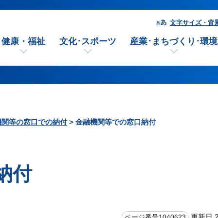
文字サイズ・背
健康・福祉
文化･スポーツ
産業･まちづくり･環境
機関等の窓口での納付
> 金融機関等での窓口納付
納付
更新日 2
ページ番号1040623