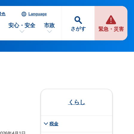
景色
Language
安心・安全
市政
さがす
緊急・災害
くらし
税金
026年4月1日