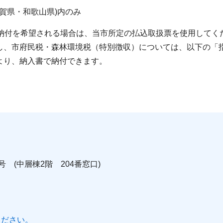
賀県・和歌山県)内のみ
ら納付を希望される場合は、当市所定の払込取扱票を使用してく
し、市府民税・森林環境税（特別徴収）については、以下の「
より、納入書で納付できます。
号 (中層棟2階 204番窓口)
ください。