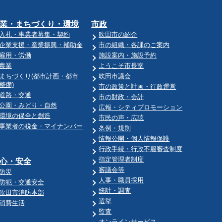
業・まちづくり・環境
市政
入札・事業者募集・契約
吹田市の紹介
企業支援・産業振興・補助金
市の組織・各課のご案内
雇用・労働
施設案内・施設予約
農業
ようこそ市長室
まちづくり(都市計画・都市
吹田市議会
整備)
市の政策と計画・行政運営
道路・交通
市の財政・会計
公園・みどり・自然
広報・シティプロモーション
環境の保全と創造
市民の声・広聴
事業者の税金・マイナンバー
条例・規則
情報公開・個人情報保護
行政手続・行政不服審査制度
指定管理者制度
心・安全
審議会等
防災
人事・職員採用
防犯・交通安全
統計・調査
吹田市消防本部
選挙
消費生活
監査
オンラインサービス