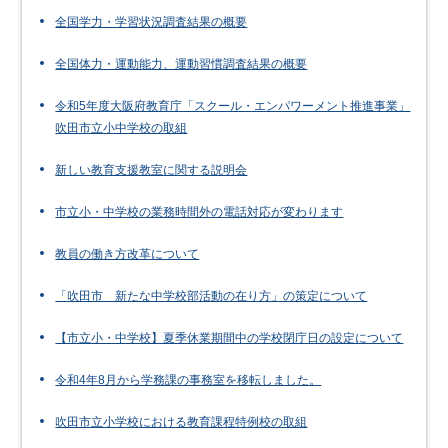
全国学力・学習状況調査結果の概要
全国体力・運動能力、運動習慣調査結果の概要
令和5年度大阪府教育庁「スクール・エンパワーメント推進事業」
吹田市立小中学校の取組
新しい教育支援教室に関する説明会
市立小・中学校の業務時間外の電話対応が変わります
教員の働き方改革について
「吹田市 新たな中学校部活動の在り方」の策定について
【市立小・中学校】夏季休業期間中の学校閉庁日の設定について
令和4年8月から学務課の事務室を移転しました。
吹田市立小学校における教育課程特例校の取組