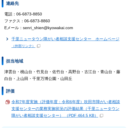
連絡先
電話：06-6873-8850
ファクス：06-6873-8860
Eメール：senri_shien@kyowakai.com
千里ニュータウン障がい者相談支援センター ホームページ
（外部リンク）
担当地域
津雲台・桃山台・竹見台・佐竹台・高野台・古江台・青山台・藤
白台・上山田・千里万博公園・山田丘
評価
令和7年度実施（評価年度：令和6年度）吹田市障がい者相談
支援センターの業務実施状況の評価結果（千里ニュータウン
障がい者相談支援センター） （PDF 464.5 KB）