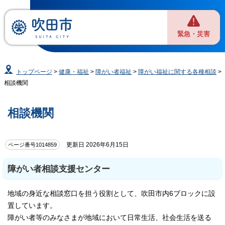
緊急・災害
トップページ
>
健康・福祉
>
障がい者福祉
>
障がい福祉に関する各種相談
>
相談機関
相談機関
更新日 2026年6月15日
ページ番号1014859
障がい者相談支援センター
地域の身近な相談窓口を担う役割として、吹田市内6ブロックに設
置しています。
障がい者等のみなさまが地域において日常生活、社会生活を送る