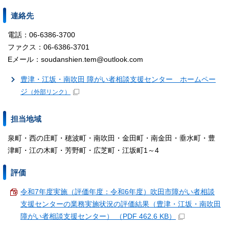
連絡先
電話：06-6386-3700
ファクス：06-6386-3701
Eメール：soudanshien.tem@outlook.com
豊津・江坂・南吹田 障がい者相談支援センター ホームペー
ジ
（外部リンク）
担当地域
泉町・西の庄町・穂波町・南吹田・金田町・南金田・垂水町・豊
津町・江の木町・芳野町・広芝町・江坂町1～4
評価
令和7年度実施（評価年度：令和6年度）吹田市障がい者相談
支援センターの業務実施状況の評価結果（豊津・江坂・南吹田
障がい者相談支援センター） （PDF 462.6 KB）