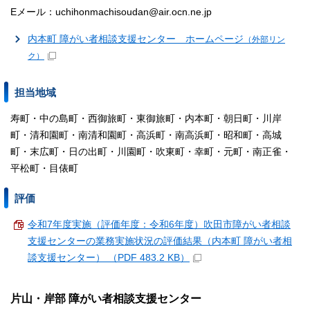
Eメール：uchihonmachisoudan@air.ocn.ne.jp
内本町 障がい者相談支援センター ホームページ
（外部リン
ク）
担当地域
寿町・中の島町・西御旅町・東御旅町・内本町・朝日町・川岸
町・清和園町・南清和園町・高浜町・南高浜町・昭和町・高城
町・末広町・日の出町・川園町・吹東町・幸町・元町・南正雀・
平松町・目俵町
評価
令和7年度実施（評価年度：令和6年度）吹田市障がい者相談
支援センターの業務実施状況の評価結果（内本町 障がい者相
談支援センター） （PDF 483.2 KB）
片山・岸部 障がい者相談支援センター