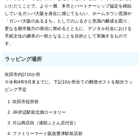
いただくことで、より一層、本市とパートナーシップ協定を締結
しているガンバ大阪を身近に感じてもらい、ホームタウン意識や
「ガンバ大阪のあるまち」としてのふるさと意識の醸成を図り、
更なる都市魅力の発信に努めるとともに、デジタル社会における
手紙文化の継承の一助となることを目的として実施するもので
す。
ラッピング場所
吹田市内計10か所
※令和4年9月末までに、下記10か所全ての郵便ポストを順次ラッ
ピング予定
吹田市役所前
JR岸辺駅前北側ロータリー
片山商店街（浦部ふとん店付近）
ファミリーマート阪急豊津駅前店前