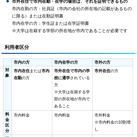
市外在住で市内在勤・在学の場合は、それを証明できるもの
市内在勤の方：社員証（市内の会社の所在地の記載があるもの
に限る）または在勤証明書
市内在学の方：学生証または在学証明書
※大学は在籍する学部の所在地が市内であることが必要です
利用者区分
市内の方
市内在学の方
市外の方
対
市内在住
または
市内
市外在住で市内の学
市外在住
の方
象
在勤
の方
校に通学
されている
方
※大学は在籍する学
部の所在地が市内で
あること
料
市内料金
市内料金
市外料金
金
※市内料金の10割増
区
し
分