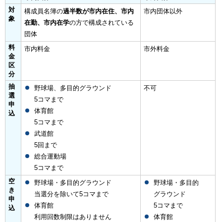
対
構成員名簿の
過半数が市内在住、市内
市内団体以外
象
在勤、市内在学
の方で構成されている
団体
料
市内料金
市外料金
金
区
分
抽
野球場、多目的グラウンド
不可
選
5コマまで
申
体育館
込
5コマまで
武道館
5回まで
総合運動場
5コマまで
空
野球場・多目的グラウンド
野球場・多目的
き
当選分を除いて5コマまで
グラウンド
申
体育館
5コマまで
込
利用回数制限はありません
体育館