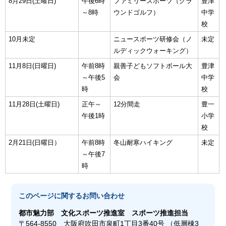
8月29日(土曜日)
午後6時
ファミリースポーツ（グラ
豊津
～8時
ウンドゴルフ）
中学
校
10月未定
ニュースポーツ研修会（ノ
未定
ルディックウォーキング）
11月8日(日曜日)
午前8時
親善子どもソフトボール大
豊津
～午後5
会
中学
時
校
11月28日(土曜日)
正午～
12分間走
豊一
午後1時
小学
校
2月21日(日曜日）
午前8時
冬山耐寒ハイキング
未定
～午後7
時
このページに関する
お問い合わせ
都市魅力部
文化スポーツ推進室 スポーツ推進担当
〒564-8550 大阪府吹田市泉町1丁目3番40号 （低層棟3