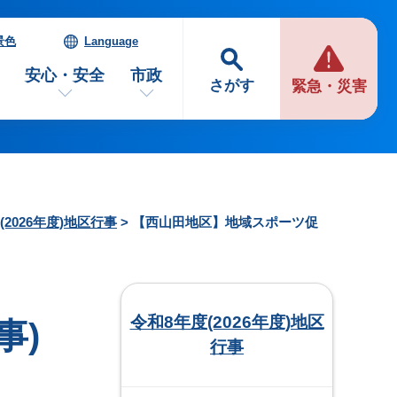
景色
Language
安心・安全
市政
さがす
緊急・災害
(2026年度)地区行事
> 【西山田地区】地域スポーツ促
令和8年度(2026年度)地区
事)
行事