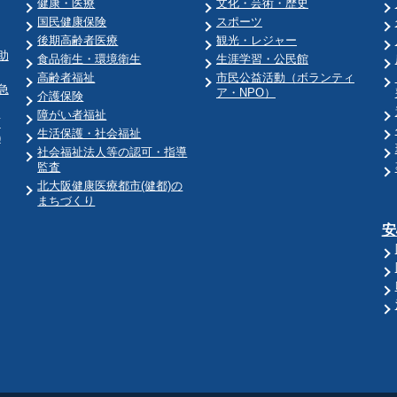
健康・医療
文化・芸術・歴史
国民健康保険
スポーツ
後期高齢者医療
観光・レジャー
助
食品衛生・環境衛生
生涯学習・公民館
高齢者福祉
市民公益活動（ボランティ
急
ア・NPO）
介護保険
障がい者福祉
育
生活保護・社会福祉
)
社会福祉法人等の認可・指導
監査
北大阪健康医療都市(健都)の
まちづくり
安