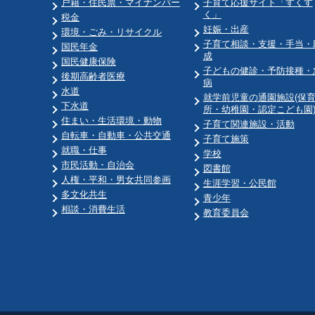
戸籍・住民票・マイナンバー
子育て応援サイト「すくす
く」
税金
妊娠・出産
環境・ごみ・リサイクル
子育て相談・支援・手当・
国民年金
成
国民健康保険
子どもの健診・予防接種・
後期高齢者医療
病
水道
就学前児童の通園施設(保
下水道
所・幼稚園・認定こども園
住まい・生活環境・動物
子育て関連施設・活動
自転車・自動車・公共交通
子育て施策
就職・仕事
学校
市民活動・自治会
図書館
人権・平和・男女共同参画
生涯学習・公民館
多文化共生
青少年
相談・消費生活
教育委員会