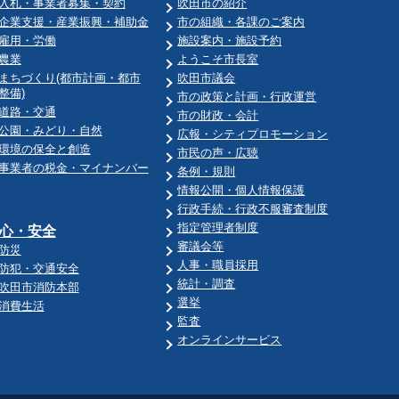
入札・事業者募集・契約
吹田市の紹介
企業支援・産業振興・補助金
市の組織・各課のご案内
雇用・労働
施設案内・施設予約
農業
ようこそ市長室
まちづくり(都市計画・都市
吹田市議会
整備)
市の政策と計画・行政運営
道路・交通
市の財政・会計
公園・みどり・自然
広報・シティプロモーション
環境の保全と創造
市民の声・広聴
事業者の税金・マイナンバー
条例・規則
情報公開・個人情報保護
行政手続・行政不服審査制度
指定管理者制度
心・安全
審議会等
防災
人事・職員採用
防犯・交通安全
統計・調査
吹田市消防本部
選挙
消費生活
監査
オンラインサービス