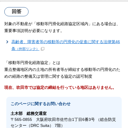
回答
対象の不動産が「移動等円滑化経路協定区域内」にある場合は、
重要事項説明が必要になります。
高齢者、障害者等の移動等の円滑化の促進に関する法律第46
条
（外部リンク）
「移動等円滑化経路協定」とは
重点整備地区内の土地の所有者等が締結する移動等の円滑化のた
めの経路の整備又は管理に関する協定の認可制度
現在、吹田市では協定の締結を行っている地区はありません。
このページに関する
お問い合わせ
土木部
総務交通室
〒565-0855 大阪府吹田市佐竹台1丁目6番3号 （総合防災
センター（DRC Suita） 7階）