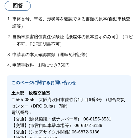
回答
車体番号、車名、形状等を確認できる書類の原本(自動車検査
証等）
自動車損害賠償責任保険証【紙媒体の原本提示のみ可】（コピ
ー不可、PDF証明書不可）
申請者の本人確認書類（運転免許証等）
申請手数料 1両につき750円
このページに関する
お問い合わせ
土木部
総務交通室
〒565-0855 大阪府吹田市佐竹台1丁目6番3号 （総合防災
センター（DRC Suita） 7階）
電話番号：
【交通】(開発協議・仮ナンバー等) 06-6155-3531
【交通】(市営自転車駐車場等） 06-6872-6136
【交通】(シェアサイクル関係) 06-6872-6136