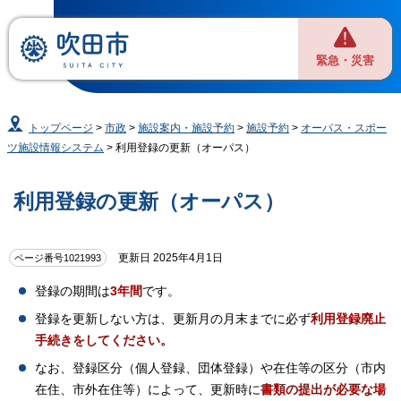
緊急・災害
トップページ
>
市政
>
施設案内・施設予約
>
施設予約
>
オーパス・スポー
ツ施設情報システム
> 利用登録の更新（オーパス）
利用登録の更新（オーパス）
更新日 2025年4月1日
ページ番号1021993
登録の期間は
3年間
です。
登録を更新しない方は、更新月の月末までに必ず
利用登録廃止
手続きをしてください。
なお、登録区分（個人登録、団体登録）や在住等の区分（市内
在住、市外在住等）によって、更新時に
書類の提出が必要な場