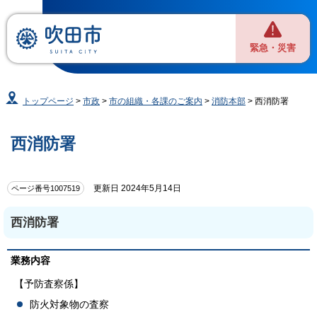
緊急・災害
トップページ
>
市政
>
市の組織・各課のご案内
>
消防本部
> 西消防署
西消防署
更新日 2024年5月14日
ページ番号1007519
西消防署
業務内容
【予防査察係】
防火対象物の査察