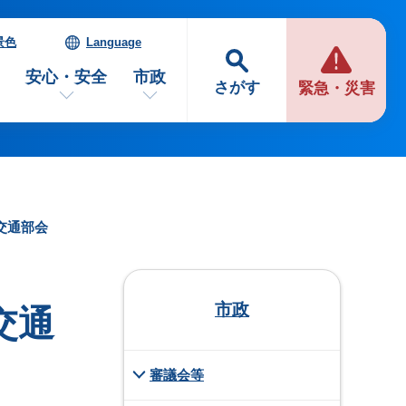
景色
Language
安心・安全
市政
さがす
緊急・災害
交通部会
市政
交通
審議会等