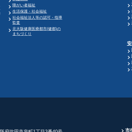
障がい者福祉
育
生活保護・社会福祉
)
社会福祉法人等の認可・指導
監査
北大阪健康医療都市(健都)の
まちづくり
安
市
 大阪府吹田市泉町1丁目3番40号