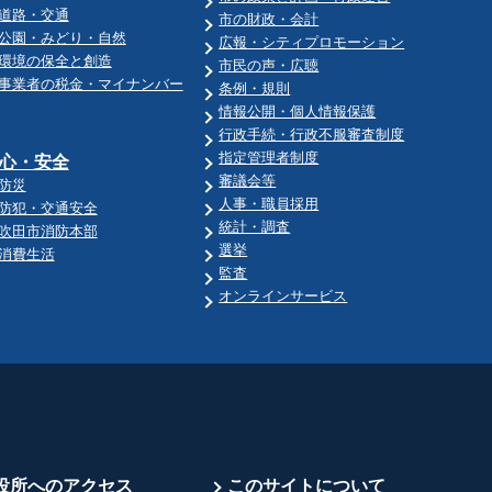
道路・交通
市の財政・会計
公園・みどり・自然
広報・シティプロモーション
環境の保全と創造
市民の声・広聴
事業者の税金・マイナンバー
条例・規則
情報公開・個人情報保護
行政手続・行政不服審査制度
指定管理者制度
心・安全
審議会等
防災
人事・職員採用
防犯・交通安全
統計・調査
吹田市消防本部
選挙
消費生活
監査
オンラインサービス
役所へのアクセス
このサイトについて