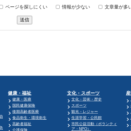
ページを探しにくい
情報が少ない
文章量が多
送信
健康・福祉
文化・スポーツ
産
健康・医療
文化・芸術・歴史
国民健康保険
スポーツ
後期高齢者医療
観光・レジャー
助
食品衛生・環境衛生
生涯学習・公民館
高齢者福祉
市民公益活動（ボランティ
急
ア・NPO）
介護保険