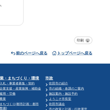
い
印刷
前のページへ戻る
トップページへ戻る
業・まちづくり・環境
市政
入札・事業者募集・契約
吹田市の紹介
企業支援・産業振興・補助金
市の組織・各課のご案内
雇用・労働
施設案内・施設予約
農業
ようこそ市長室
まちづくり(都市計画・都市
吹田市議会
整備)
市の政策と計画・行政運営