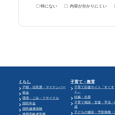
特にない
内容が分かりにくい
くらし
子育て・教育
戸籍・住民票・マイナンバー
子育て応援サイト「すくす
く」
税金
妊娠・出産
環境・ごみ・リサイクル
子育て相談・支援・手当・
国民年金
成
国民健康保険
子どもの健診・予防接種・
後期高齢者医療