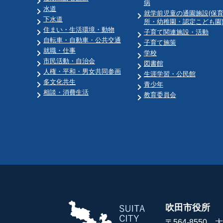
病
水道
就学前児童の通園施設(保
下水道
所・幼稚園・認定こども園
住まい・生活環境・動物
子育て関連施設・活動
自転車・自動車・公共交通
子育て施策
就職・仕事
学校
市民活動・自治会
図書館
人権・平和・男女共同参画
生涯学習・公民館
多文化共生
青少年
相談・消費生活
教育委員会
吹田市役所
〒564-8550