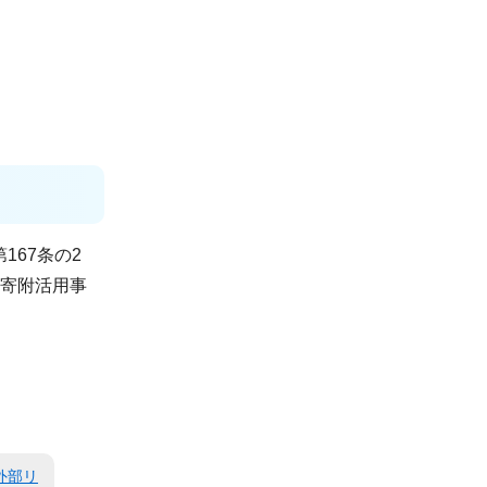
67条の2
の寄附活用事
外部リ