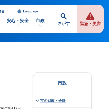
景色
Language
安心・安全
市政
さがす
緊急・災害
市政
市の財政・会計
26年6月17日