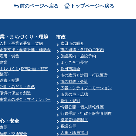
前のページへ戻る
トップページへ戻る
業・まちづくり・環境
市政
入札・事業者募集・契約
吹田市の紹介
企業支援・産業振興・補助金
市の組織・各課のご案内
雇用・労働
施設案内・施設予約
農業
ようこそ市長室
まちづくり(都市計画・都市
吹田市議会
整備)
市の政策と計画・行政運営
道路・交通
市の財政・会計
公園・みどり・自然
広報・シティプロモーション
環境の保全と創造
市民の声・広聴
事業者の税金・マイナンバー
条例・規則
情報公開・個人情報保護
行政手続・行政不服審査制度
指定管理者制度
心・安全
審議会等
防災
人事・職員採用
防犯・交通安全