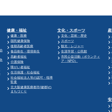
健康・福祉
文化・スポーツ
産
健康・医療
文化・芸術・歴史
国民健康保険
スポーツ
後期高齢者医療
観光・レジャー
助
食品衛生・環境衛生
生涯学習・公民館
高齢者福祉
市民公益活動（ボランティ
急
ア・NPO）
介護保険
障がい者福祉
育
生活保護・社会福祉
)
社会福祉法人等の認可・指導
監査
北大阪健康医療都市(健都)の
まちづくり
安