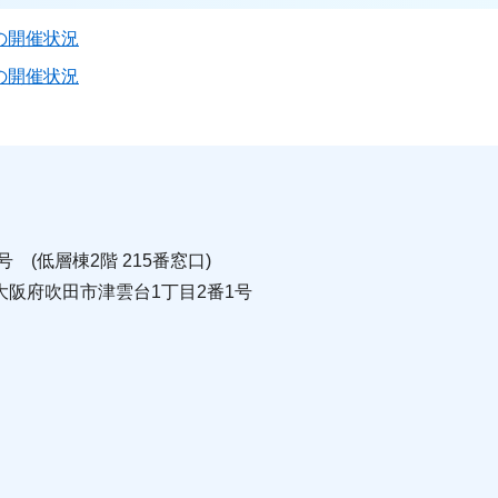
の開催状況
の開催状況
号 (低層棟2階 215番窓口)
 大阪府吹田市津雲台1丁目2番1号