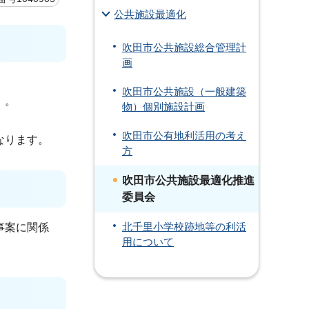
公共施設最適化
吹田市公共施設総合管理計
画
吹田市公共施設（一般建築
）。
物）個別施設計画
吹田市公有地利活用の考え
なります。
方
吹田市公共施設最適化推進
委員会
事案に関係
北千里小学校跡地等の利活
用について