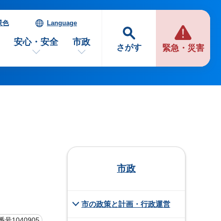
景色
Language
安心・安全
市政
さがす
緊急・災害
市政
市の政策と計画・行政運営
号1040905