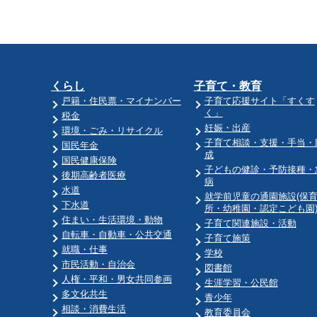
くらし
子育て・教育
戸籍・住民票・マイナンバー
子育て応援サイト「すくす
く」
税金
妊娠・出産
環境・ごみ・リサイクル
子育て相談・支援・手当・
国民年金
成
国民健康保険
子どもの健診・予防接種・
後期高齢者医療
病
水道
就学前児童の通園施設(保
下水道
所・幼稚園・認定こども園
住まい・生活環境・動物
子育て関連施設・活動
自転車・自動車・公共交通
子育て施策
就職・仕事
学校
市民活動・自治会
図書館
人権・平和・男女共同参画
生涯学習・公民館
多文化共生
青少年
相談・消費生活
教育委員会