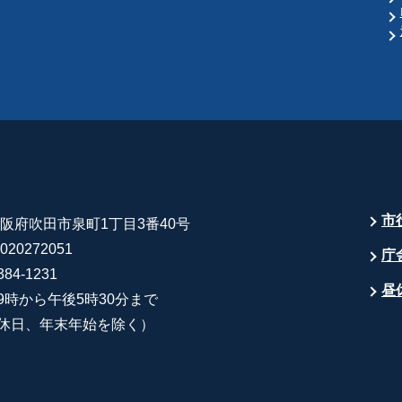
市
 大阪府吹田市泉町1丁目3番40号
20272051
庁
84-1231
昼
9時から午後5時30分まで
休日、年末年始を除く）